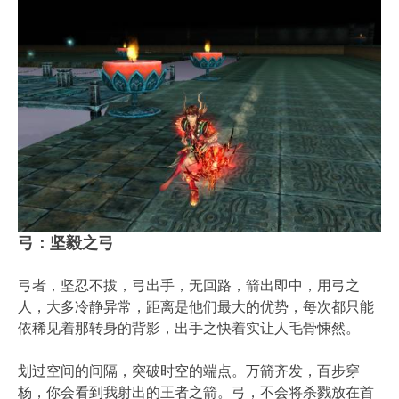
弓：坚毅之弓
弓者，坚忍不拔，弓出手，无回路，箭出即中，用弓之
人，大多冷静异常，距离是他们最大的优势，每次都只能
依稀见着那转身的背影，出手之快着实让人毛骨悚然。
划过空间的间隔，突破时空的端点。万箭齐发，百步穿
杨，你会看到我射出的王者之箭。弓，不会将杀戮放在首