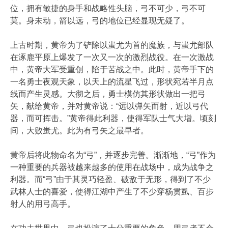
位，拥有敏捷的身手和战略性头脑，弓不可少，弓不可
莫。身未动，箭以远，弓的地位已经显现无疑了。
上古时期，黄帝为了铲除以蚩尤为首的魔族，与蚩尤部队
在涿鹿平原上爆发了一次又一次的激烈战役。在一次激战
中，黄帝大军受重创，陷于苦战之中。此时，黄帝手下的
一名勇士夜观天象，以天上的流星飞过，形状宛若半月点
线而产生灵感。大彻之后，勇士模仿其形状做出一把弓
矢，献给黄帝，并对黄帝说：“远以弹矢而射，近以弓代
器，而可挥击。”黄帝得此利器，使得军队士气大增。顷刻
间，大败蚩尤。此为有弓矢之最早者。
黄帝后将此物命名为“弓”，并逐步完善。渐渐地，“弓”作为
一种重要的兵器被越来越多的使用在战场中，成为战争之
利器。而“弓”由于其灵巧轻盈、破敌于无形，得到了不少
武林人士的喜爱，使得江湖中产生了不少穿杨贯虱、百步
射人的用弓高手。